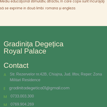
Mediu educaţional stimulativ, atractiv, în care copiii sunt încurajaţi
să se exprime in două limbi: romana și engleza.
Gradinița Degețica
Royal Palace
Contact
A
Str. Rezervelor nr.42B, Chiajna, Jud. Ilfov, Reper: Zona
Militari Residence
gradinitadegetica01@gmail.com
E
M
0733.003.300
M
0769.904.269