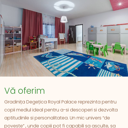
Vă oferim
Gradinița Degețica Royal Palace reprezinta pentru
copii mediul ideal pentru a-si descoperi si dezvolta
aptitudinile si personalitatea. Un mic univers “de
poveste” , unde copiii pot fi capabili sa asculte, sa