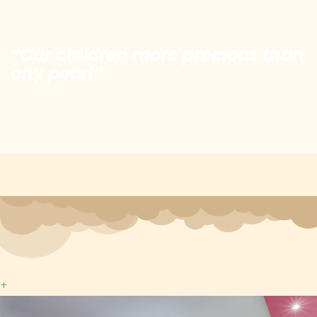
“Our children more precious than
any pearl”
+