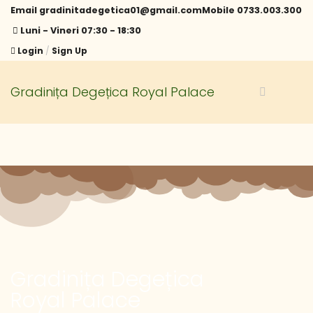
Email
gradinitadegetica01@gmail.com
Mobile
0733.003.300
Luni - Vineri 07:30 - 18:30
Login
/
Sign Up
Gradinița Degețica Royal Palace
Gradinița Degețica
Royal Palace